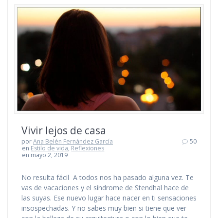
Vivir lejos de casa
por
Ana Belén Fernández García
50
en
Estilo de vida
,
Reflexiones
en mayo 2, 2019
No resulta fácil A todos nos ha pasado alguna vez. Te
vas de vacaciones y el síndrome de Stendhal hace de
las suyas. Ese nuevo lugar hace nacer en ti sensaciones
insospechadas. Y no sabes muy bien si tiene que ver