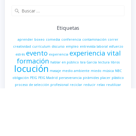
Buscar:
Etiquetas
aprender
boxeo
comedia
conferencia
contaminación
correr
creatividad
currículum
discurso
empleo
entrevista laboral
esfuerzo
evento
experiencia vital
estrés
experiencia
formación
hablar en público
Isra García
lectura
libros
locución
masaje
medio ambiente
miedo
música
NBC
obligación
PEIG
PEIG Madrid
perseverancia
pirámides
placer
plástico
proceso de selección
profesional
reciclar
reducir
relax
reutilizar
risa
speaker
speech
tensión
Ultraproductividad
© 2026 Mi herramienta es la voz. Construido utilizando