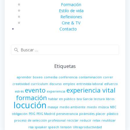
Formación
Estilo de vida
Reflexiones
Cine & TV
Contacto
Buscar:
Etiquetas
aprender
boxeo
comedia
conferencia
contaminación
correr
creatividad
currículum
discurso
empleo
entrevista laboral
esfuerzo
evento
experiencia vital
estrés
experiencia
formación
hablar en público
Isra García
lectura
libros
locución
masaje
medio ambiente
miedo
música
NBC
obligación
PEIG
PEIG Madrid
perseverancia
pirámides
placer
plástico
proceso de selección
profesional
reciclar
reducir
relax
reutilizar
risa
speaker
speech
tensión
Ultraproductividad