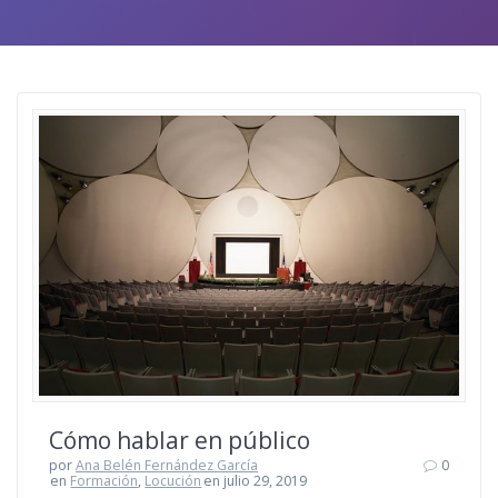
Cómo hablar en público
por
Ana Belén Fernández García
0
en
Formación
,
Locución
en julio 29, 2019