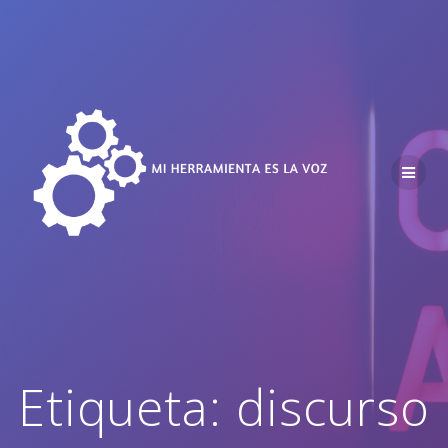
Saltar
al
contenido
Etiqueta:
discurso