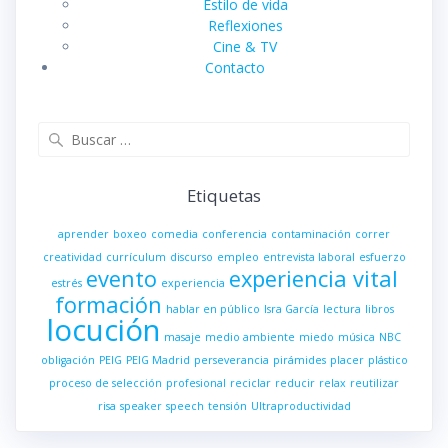
Estilo de vida
Reflexiones
Cine & TV
Contacto
Buscar:
Etiquetas
aprender
boxeo
comedia
conferencia
contaminación
correr
creatividad
currículum
discurso
empleo
entrevista laboral
esfuerzo
evento
experiencia vital
estrés
experiencia
formación
hablar en público
Isra García
lectura
libros
locución
masaje
medio ambiente
miedo
música
NBC
obligación
PEIG
PEIG Madrid
perseverancia
pirámides
placer
plástico
proceso de selección
profesional
reciclar
reducir
relax
reutilizar
risa
speaker
speech
tensión
Ultraproductividad