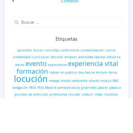
Contacto
Buscar:
Etiquetas
aprender
boxeo
comedia
conferencia
contaminación
correr
creatividad
currículum
discurso
empleo
entrevista laboral
esfuerzo
evento
experiencia vital
estrés
experiencia
formación
hablar en público
Isra García
lectura
libros
locución
masaje
medio ambiente
miedo
música
NBC
obligación
PEIG
PEIG Madrid
perseverancia
pirámides
placer
plástico
proceso de selección
profesional
reciclar
reducir
relax
reutilizar
risa
speaker
speech
tensión
Ultraproductividad