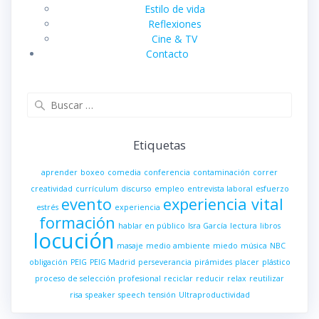
Estilo de vida
Reflexiones
Cine & TV
Contacto
Buscar:
Etiquetas
aprender
boxeo
comedia
conferencia
contaminación
correr
creatividad
currículum
discurso
empleo
entrevista laboral
esfuerzo
evento
experiencia vital
estrés
experiencia
formación
hablar en público
Isra García
lectura
libros
locución
masaje
medio ambiente
miedo
música
NBC
obligación
PEIG
PEIG Madrid
perseverancia
pirámides
placer
plástico
proceso de selección
profesional
reciclar
reducir
relax
reutilizar
risa
speaker
speech
tensión
Ultraproductividad