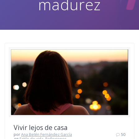
madurez
Vivir lejos de casa
por
Ana Belén Fernández García
50
en
Estilo de vida
,
Reflexiones