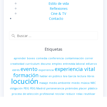
Estilo de vida
Reflexiones
Cine & TV
Contacto
Buscar:
Etiquetas
aprender
boxeo
comedia
conferencia
contaminación
correr
creatividad
currículum
discurso
empleo
entrevista laboral
esfuerzo
evento
experiencia vital
estrés
experiencia
formación
hablar en público
Isra García
lectura
libros
locución
masaje
medio ambiente
miedo
música
NBC
obligación
PEIG
PEIG Madrid
perseverancia
pirámides
placer
plástico
proceso de selección
profesional
reciclar
reducir
relax
reutilizar
risa
speaker
speech
tensión
Ultraproductividad