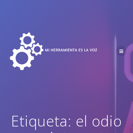
Saltar
al
contenido
Etiqueta:
el odio