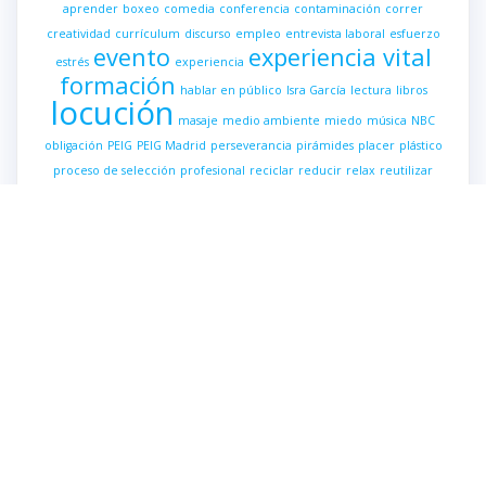
aprender
boxeo
comedia
conferencia
contaminación
correr
creatividad
currículum
discurso
empleo
entrevista laboral
esfuerzo
evento
experiencia vital
estrés
experiencia
formación
hablar en público
Isra García
lectura
libros
locución
masaje
medio ambiente
miedo
música
NBC
obligación
PEIG
PEIG Madrid
perseverancia
pirámides
placer
plástico
proceso de selección
profesional
reciclar
reducir
relax
reutilizar
risa
speaker
speech
tensión
Ultraproductividad
© 2026 Mi herramienta es la voz. Construido utilizando
WordPress y el
Highlight Theme
Aviso Legal
Política de Privacidad
Política de Cookies